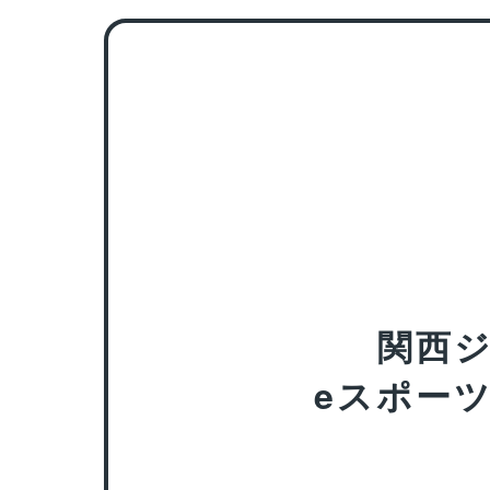
関西ジ
eスポー