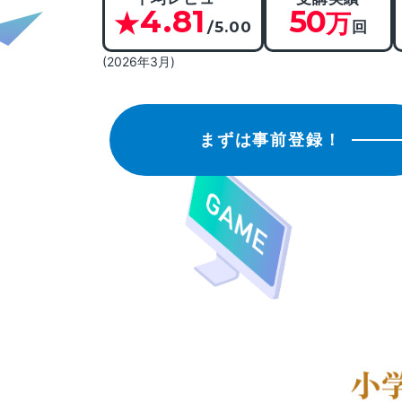
4.81
50
★
万
/5.00
回
(2026年3月)
まずは事前登録！