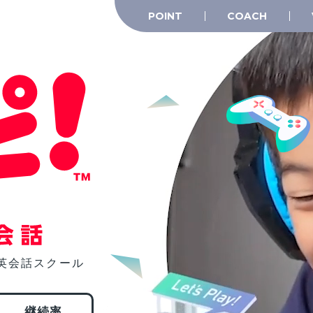
POINT
COACH
英会話スクール
継続率